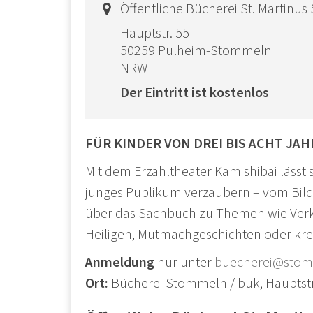
Ort:
Öffentliche Bücherei St. Martinu
Hauptstr. 55
50259
Pulheim-Stommeln
NRW
Der Eintritt ist kostenlos
FÜR KINDER VON DREI BIS ACHT JA
Mit dem Erzähltheater Kamishibai lässt s
junges Publikum verzaubern – vom Bi
über das Sachbuch zu Themen wie Verkeh
Heiligen, Mutmachgeschichten oder kre
Anmeldung
nur unter
buecherei@stom
Ort:
Bücherei Stommeln / buk, Haupts