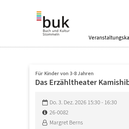
Zum Inhalt springen
Veranstaltungsk
:
Für Kinder von 3-8 Jahren
Das Erzähltheater Kamishib
Datum:
Do. 3. Dez. 2026 15:30 - 16:30
Art bzw. Nummer:
26-0082
Von:
Margret Berns