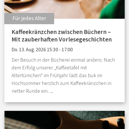
:
Für jedes Alter
Kaffeekränzchen zwischen Büchern –
Mit zauberhaften Vorlesegeschichten
Do. 13. Aug. 2026 15:30 - 17:00
Der Besuch in der Bücherei einmal anders: Nach
dem Erfolg unserer „Kaffeetafel mit
Altertümchen“ im Frühjahr lädt das buk im
Hochsommer herzlich zum Kaffeekränzchen in
netter Runde ein. ...