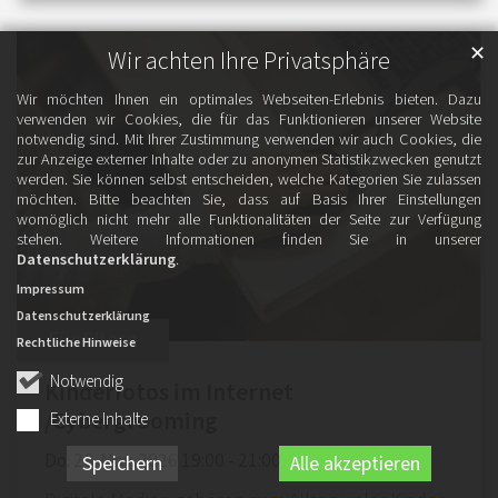
✕
Wir achten Ihre Privatsphäre
Wir möchten Ihnen ein optimales Webseiten-Erlebnis bieten. Dazu
verwenden wir Cookies, die für das Funktionieren unserer Website
notwendig sind. Mit Ihrer Zustimmung verwenden wir auch Cookies, die
zur Anzeige externer Inhalte oder zu anonymen Statistikzwecken genutzt
werden. Sie können selbst entscheiden, welche Kategorien Sie zulassen
möchten. Bitte beachten Sie, dass auf Basis Ihrer Einstellungen
womöglich nicht mehr alle Funktionalitäten der Seite zur Verfügung
stehen. Weitere Informationen finden Sie in unserer
Datenschutzerklärung
.
Impressum
Datenschutzerklärung
:
Für Eltern
Rechtliche Hinweise
Notwendig
Kinderfotos im Internet
/Cybergrooming
Externe Inhalte
Do. 26. Nov. 2026 19:00 - 21:00
Speichern
Alle akzeptieren