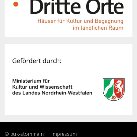
© buk-stommeln
Impressum